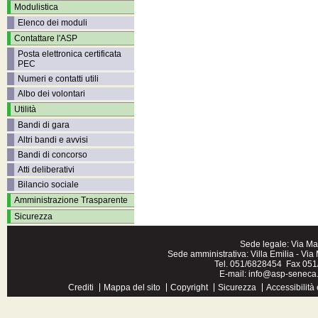
Modulistica
Elenco dei moduli
Contattare l'ASP
Posta elettronica certificata
PEC
Numeri e contatti utili
Albo dei volontari
Utilità
Bandi di gara
Altri bandi e avvisi
Bandi di concorso
Atti deliberativi
Bilancio sociale
Amministrazione Trasparente
Sicurezza
Sede legale: Via Ma
Sede amministrativa: Villa Emilia - Vi
Tel. 051/6828454 Fax 051/
E-mail:
info@asp-seneca.
Crediti
Mappa del sito
Copyright
Sicurezza
Accessibilità 