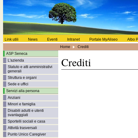
Link utili
News
Eventi
Intranet
Portale MyAliseo
Albo P
Home
Crediti
ASP Seneca
Crediti
L'azienda
Statuto e atti amministrativi
generali
Struttura e organi
Sede e uffici
Servizi alla persona
Anziani
Minori e famiglia
Disabili adulti e utenti
svantaggiati
Sportelli sociali e casa
Attività trasversali
Punto Unico Caregiver