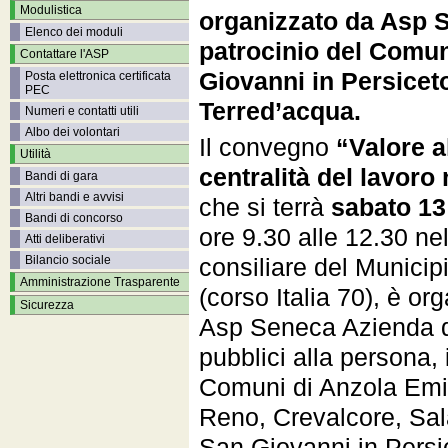
Modulistica
organizzato da Asp S
Elenco dei moduli
patrocinio del Comu
Contattare l'ASP
Giovanni in Persicet
Posta elettronica certificata
PEC
Terred’acqua.
Numeri e contatti utili
Albo dei volontari
Il convegno
“Valore a
Utilità
centralità del lavoro 
Bandi di gara
Altri bandi e avvisi
che si terrà
sabato 13
Bandi di concorso
ore 9.30 alle 12.30 nel
Atti deliberativi
consiliare del Municip
Bilancio sociale
Amministrazione Trasparente
(corso Italia 70), è or
Sicurezza
Asp Seneca Azienda di
pubblici alla persona, 
Comuni di Anzola Emil
Reno, Crevalcore, Sa
San Giovanni in Persi