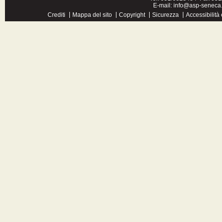
E-mail:
info@asp-seneca.
Crediti
Mappa del sito
Copyright
Sicurezza
Accessibilità 