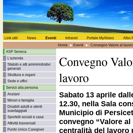
Link utili
News
Eventi
Intranet
Portale MyAliseo
Albo P
Home
Eventi
Convegno Valore al lavor
ASP Seneca
Convegno Valor
L'azienda
Statuto e atti amministrativi
generali
lavoro
Struttura e organi
Sede e uffici
Servizi alla persona
Sabato 13 aprile dalle
Anziani
Minori e famiglia
12.30, nella Sala cons
Disabili adulti e utenti
Municipio di Persiceto
svantaggiati
Sportelli sociali e casa
convegno “Valore al 
Attività trasversali
centralità del lavoro 
Punto Unico Caregiver