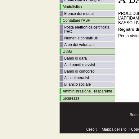
Punto Unico Caregiver
Modulistica
PROCEDURA
Elenco dei moduli
L’AFFIDA
Contattare l'ASP
BASSO LI
Posta elettronica certificata
Registro d
PEC
Per la visi
Numeri e contatti utili
Albo dei volontari
Utilità
Bandi di gara
Altri bandi e avvisi
Bandi di concorso
Atti deliberativi
Bilancio sociale
Amministrazione Trasparente
Sicurezza
Sede 
Crediti
Mappa del sito
Copy