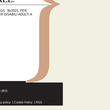
S. 36/2023, PER
 DISABILI ADULTI A
o (BO)
y policy
Cookie Policy
RSS