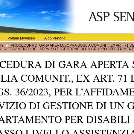
Portale MyAliseo
Albo Pretorio
ws
PROCEDURA DI GARA APERTA SOPRA SOGLIA COMUNIT., EX ART. 71 DE
ER L’AFFIDAMENTO DEL SERVIZIO DI GESTIONE DI UN GRUPPO APPARTAMENT.
CEDURA DI GARA APERTA
LIA COMUNIT., EX ART. 71 
GS. 36/2023, PER L’AFFIDA
VIZIO DI GESTIONE DI UN 
ARTAMENTO PER DISABILI
ASSO LIVELLO ASSISTENZI