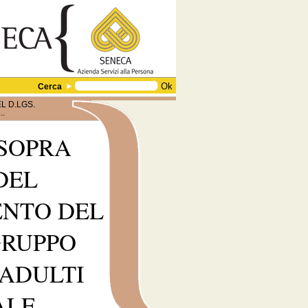
Cerca
L D.LGS.
..
 SOPRA
DEL
MENTO DEL
GRUPPO
 ADULTI
ALE.