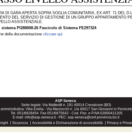
 DI GARA APERTA SOPRA SOGLIA COMUNITARIA, EX ART. 71 DEL D.LG
MENTO DEL SERVIZIO DI GESTIONE DI UN GRUPPO APPARTAMENTO PER
VELLO ASSISTENZIALE.
i sistema PI288008-26 Fascicolo di Sistema FE297324
one della documentazione
cliccare qui
ASP Seneca
Sede legale: Via Matteotti n. 191 40014 Crevalcore (BO)
amministrativa: Villa Emilia - Via Marzocchi n. 1/a 40017 San Giovanni in Persicet
Tel. 051/6828454 Fax 051/6875642 - Cod. Fisc. e P.IVA 02800411205
E-mail:
info@asp-seneca.it
- PEC:
asp-seneca@cert.provincia.bo.it
right
Sicurezza
Accessibilità e Dichiarazione di accessibilità
Privacy e Privac