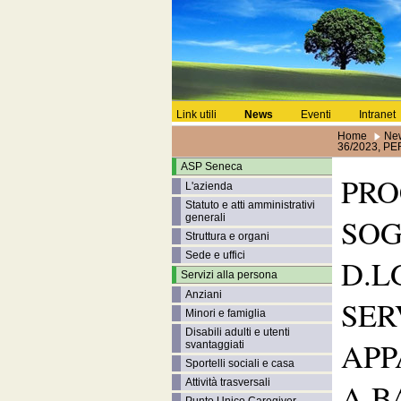
Link utili
News
Eventi
Intranet
Home
Ne
36/2023, P
ASP Seneca
PRO
L'azienda
Statuto e atti amministrativi
generali
SOG
Struttura e organi
Sede e uffici
D.L
Servizi alla persona
Anziani
SER
Minori e famiglia
Disabili adulti e utenti
APP
svantaggiati
Sportelli sociali e casa
Attività trasversali
A B