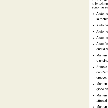
Tutti i ser
animazione
sono riassum
Aiuto ne
la meren
Aiuto ne
Aiuto ne
Aiuto n
Aiuto fin
quotidia
Mantenim
e uncine
Stimolo 
con l’am
gruppo, l
Mantenim
gioco de
Mantenim
attrezzi
Mantenim