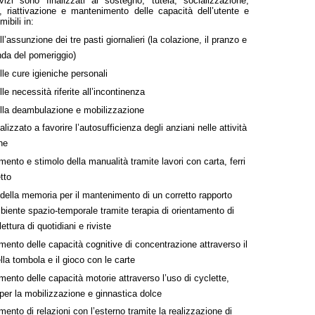
vizi sono finalizzati al sostegno, tutela, socializzazione,
, riattivazione e mantenimento delle capacità dell’utente e
ibili in:
ll’assunzione dei tre pasti giornalieri (la colazione, il pranzo e
da del pomeriggio)
lle cure igieniche personali
lle necessità riferite all’incontinenza
ella deambulazione e mobilizzazione
alizzato a favorire l’autosufficienza degli anziani nelle attività
ne
ento e stimolo della manualità tramite lavori con carta, ferri
tto
della memoria per il mantenimento di un corretto rapporto
biente spazio-temporale tramite terapia di orientamento di
ettura di quotidiani e riviste
ento delle capacità cognitive di concentrazione attraverso il
lla tombola e il gioco con le carte
ento delle capacità motorie attraverso l’uso di cyclette,
 per la mobilizzazione e ginnastica dolce
ento di relazioni con l’esterno tramite la realizzazione di