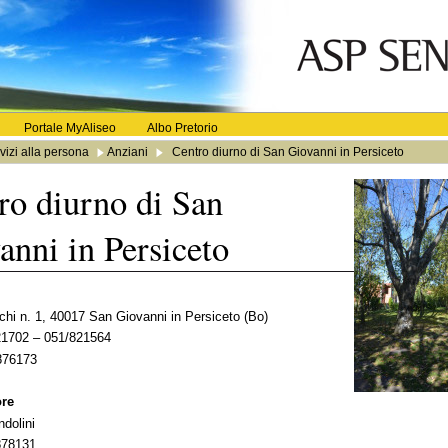
Portale MyAliseo
Albo Pretorio
vizi alla persona
Anziani
Centro diurno di San Giovanni in Persiceto
ro diurno di San
anni in Persiceto
hi n. 1, 40017 San Giovanni in Persiceto (Bo)
821702 – 051/821564
876173
ore
dolini
878131