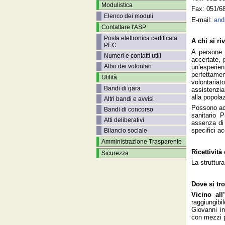
Modulistica
Fax: 051/6
Elenco dei moduli
E-mail:
and
Contattare l'ASP
Posta elettronica certificata
A chi si ri
PEC
A persone 
Numeri e contatti utili
accertate, p
Albo dei volontari
un’esperien
perfettamen
Utilità
volontaria
Bandi di gara
assistenzia
alla popola
Altri bandi e avvisi
Possono acc
Bandi di concorso
sanitario 
Atti deliberativi
assenza di 
specifici a
Bilancio sociale
Amministrazione Trasparente
Ricettivit
Sicurezza
La struttura
Dove si tr
Vicino al
raggiungib
Giovanni in
con mezzi p