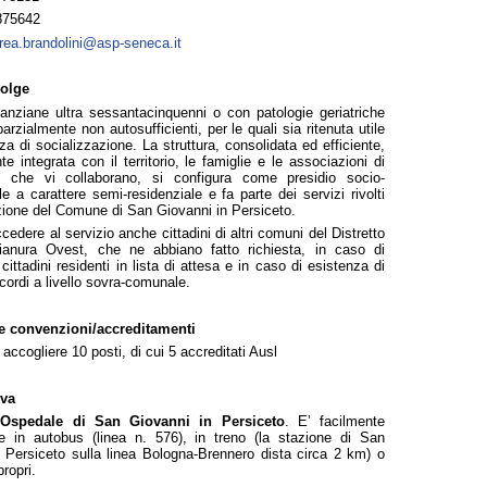
875642
rea.brandolini@asp-seneca.it
volge
anziane ultra sessantacinquenni o con patologie geriatriche
arzialmente non autosufficienti, per le quali sia ritenuta utile
za di socializzazione. La struttura, consolidata ed efficiente,
te integrata con il territorio, le famiglie e le associazioni di
to che vi collaborano, si configura come presidio socio-
le a carattere semi-residenziale e fa parte dei servizi rivolti
zione del Comune di San Giovanni in Persiceto.
edere al servizio anche cittadini di altri comuni del Distretto
Pianura Ovest, che ne abbiano fatto richiesta, in caso di
cittadini residenti in lista di attesa e in caso di esistenza di
ccordi a livello sovra-comunale.
à e convenzioni/accreditamenti
 accogliere 10 posti, di cui 5 accreditati Ausl
ova
l’Ospedale di San Giovanni in Persiceto
. E’ facilmente
ile in autobus (linea n. 576), in treno (la stazione di San
 Persiceto sulla linea Bologna-Brennero dista circa 2 km) o
ropri.