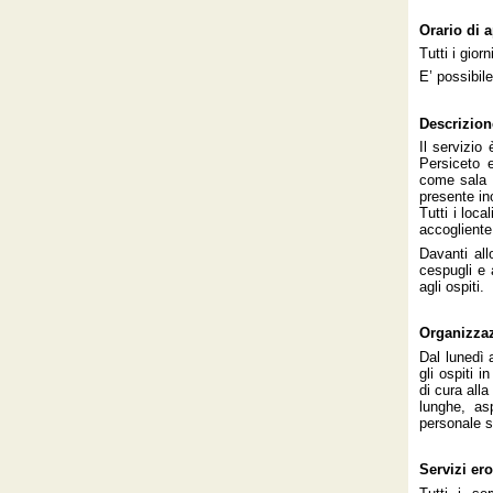
Orario di 
Tutti i gior
E’ possibile
Descrizione
Il servizio
Persiceto e
come sala s
presente in
Tutti i loca
accogliente 
Davanti all
cespugli e 
agli ospiti.
Organizzaz
Dal lunedì 
gli ospiti i
di cura all
lunghe, as
personale s
Servizi ero