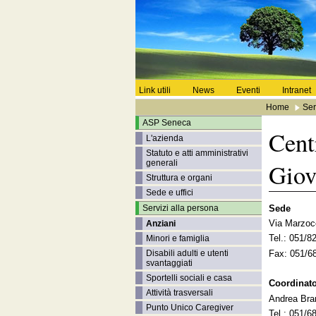
Link utili
News
Eventi
Intranet
Home
Ser
ASP Seneca
Cent
L'azienda
Statuto e atti amministrativi
generali
Giov
Struttura e organi
Sede e uffici
Sede
Servizi alla persona
Via Marzocc
Anziani
Tel.: 051/
Minori e famiglia
Fax: 051/6
Disabili adulti e utenti
svantaggiati
Sportelli sociali e casa
Coordinat
Attività trasversali
Andrea Bran
Punto Unico Caregiver
Tel.: 051/6