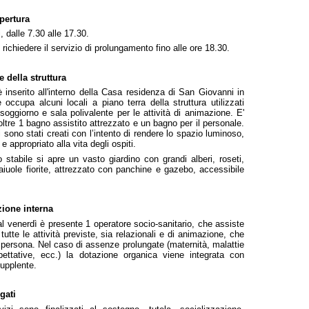
apertura
ni, dalle 7.30 alle 17.30.
 richiedere il servizio di prolungamento fino alle ore 18.30.
 della struttura
 è inserito all'interno della Casa residenza di San Giovanni in
 occupa alcuni locali a piano terra della struttura utilizzati
oggiorno e sala polivalente per le attività di animazione. E'
oltre 1 bagno assistito attrezzato e un bagno per il personale.
li sono stati creati con l’intento di rendere lo spazio luminoso,
e appropriato alla vita degli ospiti.
o stabile si apre un vasto giardino con grandi alberi, roseti,
aiuole fiorite, attrezzato con panchine e gazebo, accessibile
ione interna
al venerdì è presente 1 operatore socio-sanitario, che assiste
n tutte le attività previste, sia relazionali e di animazione, che
a persona. Nel caso di assenze prolungate (maternità, malattie
pettative, ecc.) la dotazione organica viene integrata con
upplente.
gati