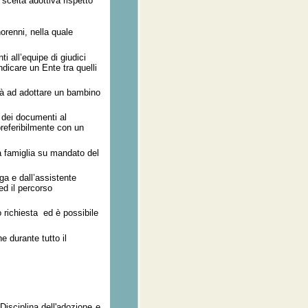
 scelta adottiva rispetto
orenni, nella quale
ti all’equipe di giudici
dicare un Ente tra quelli
tà ad adottare un bambino
 dei documenti al
referibilmente con un
a famiglia su mandato del
ga e dall’assistente
ed il percorso
o richiesta ed è possibile
 durante tutto il
Disciplina dell'adozione e