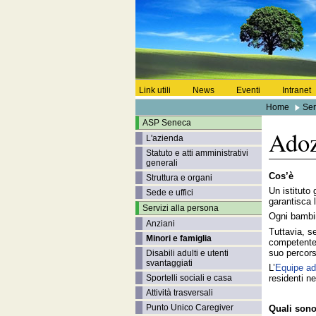
Link utili
News
Eventi
Intranet
Home
Ser
ASP Seneca
Adoz
L'azienda
Statuto e atti amministrativi
generali
Cos’è
Struttura e organi
Un istituto
Sede e uffici
garantisca l
Servizi alla persona
Ogni bambin
Anziani
Tuttavia, s
Minori e famiglia
competente h
suo percors
Disabili adulti e utenti
svantaggiati
L’
Equipe ad
residenti ne
Sportelli sociali e casa
Attività trasversali
Punto Unico Caregiver
Quali sono 