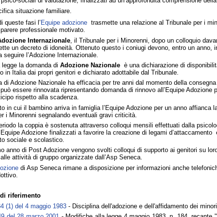
 psico-sociali di valutazione, finalizzati ad un’approfondita comprensione della
cifica situazione familiare.
i queste fasi l’
Equipe adozione
trasmette una relazione al Tribunale per i min
parere professionale motivato.
Adozione Internazionale
, il Tribunale per i Minorenni, dopo un colloquio davan
ette un decreto di idoneità. Ottenuto questo i coniugi devono, entro un anno, in
 a seguire l’Adozione Internazionale.
a legge la domanda di
Adozione Nazionale
è una dichiarazione di disponibili
in Italia dai propri genitori e dichiarato adottabile dal Tribunale.
di Adozione Nazionale ha efficacia per tre anni dal momento della consegna
 può essere rinnovata ripresentando domanda di rinnovo all’Equipe Adozione p
icipo rispetto alla scadenza.
 in cui il bambino arriva in famiglia l’Equipe Adozione per un anno affianca l
r i Minorenni segnalando eventuali gravi criticità.
eriodo la coppia è sostenuta attraverso colloqui mensili effettuati dalla psicolo
l’Equipe Adozione finalizzati a favorire la creazione di legami d’attaccamento 
to sociale e scolastico.
mo anno di Post Adozione vengono svolti colloqui di supporto ai genitori su lor
 alle attività di gruppo organizzate dall’Asp Seneca.
ozione
di Asp Seneca rimane a disposizione per informazioni anche telefoniche
ottivo.
di riferimento
84 (1) del 4 maggio 1983
- Disciplina dell'adozione e dell'affidamento dei minori
49 del 28 marzo 2001
- Modifiche alla legge 4 maggio 1983, n. 184, recante "