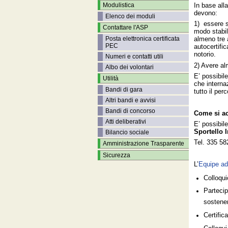
In base all
Modulistica
devono:
Elenco dei moduli
1) essere s
Contattare l'ASP
modo stabil
almeno tre 
Posta elettronica certificata
PEC
autocertific
notorio.
Numeri e contatti utili
2) Avere al
Albo dei volontari
E’ possibil
Utilità
che interna
Bandi di gara
tutto il per
Altri bandi e avvisi
Bandi di concorso
Come si ac
Atti deliberativi
E’ possibil
Sportello 
Bilancio sociale
Tel. 335 58
Amministrazione Trasparente
Sicurezza
L’
Equipe ad
Colloqui
Partecip
sostene
Certific