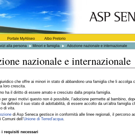
Portale MyAliseo
Albo Pretorio
vizi alla persona
Minori e famiglia
Adozione nazionale e internazionale
ione nazionale e internazionale
 giuridico che offre ai minori in stato di abbandono una famiglia che li accolg
a loro crescita.
o ha il diritto di essere amato e cresciuto dalla propria famiglia.
e per gravi motivi questo non è possibile, l’adozione permette al bambino, do
a definito il suo stato di adottabilità, di essere accolto da un’altra famiglia ch
o di vita.
ozione
di Asp Seneca gestisce in conformità alle linee regionali, il percorso a
i Comuni dell’
Unione di Terred’acqua
.
i requisiti necessari