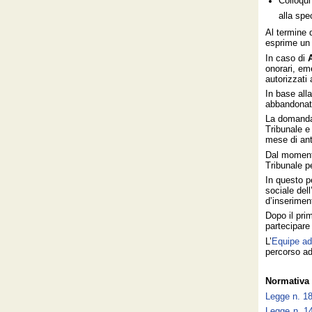
Colloqui
alla spe
Al termine d
esprime un 
In caso di
onorari, em
autorizzati
In base all
abbandonato 
La domanda 
Tribunale e
mese di ant
Dal momento
Tribunale pe
In questo p
sociale del
d’inserimen
Dopo il pri
partecipare
L’
Equipe ad
percorso ad
Normativa 
Legge n. 1
Legge n. 1