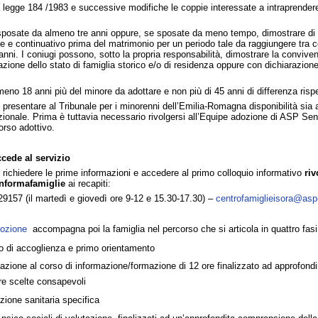
a legge 184 /1983 e successive modifiche le coppie interessate a intraprendere
posate da almeno tre anni oppure, se sposate da meno tempo, dimostrare di 
e e continuativo prima del matrimonio per un periodo tale da raggiungere tra
anni. I coniugi possono, sotto la propria responsabilità, dimostrare la convive
azione dello stato di famiglia storico e/o di residenza oppure con dichiarazione 
meno 18 anni più del minore da adottare e non più di 45 anni di differenza rispe
e presentare al Tribunale per i minorenni dell’Emilia-Romagna disponibilità sia 
zionale. Prima è tuttavia necessario rivolgersi all’Equipe adozione di ASP S
corso adottivo.
cede al servizio
e richiedere le prime informazioni e accedere al primo colloquio informativo
riv
Informafamiglie
ai recapiti:
29157 (il martedì e giovedì ore 9-12 e 15.30-17.30) –
centrofamiglieisora@asp
ozione
accompagna poi la famiglia nel percorso che si articola in quattro fasi 
o di accoglienza e primo orientamento
azione al corso di informazione/formazione di 12 ore finalizzato ad approfond
re scelte consapevoli
azione sanitaria specifica