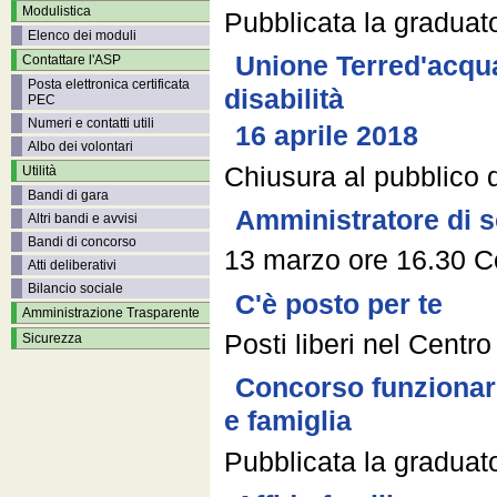
Modulistica
Pubblicata la graduato
Elenco dei moduli
Unione Terred'acqua
Contattare l'ASP
Posta elettronica certificata
disabilità
PEC
Numeri e contatti utili
16 aprile 2018
Albo dei volontari
Chiusura al pubblico d
Utilità
Bandi di gara
Amministratore di 
Altri bandi e avvisi
Bandi di concorso
13 marzo ore 16.30 Co
Atti deliberativi
Bilancio sociale
C'è posto per te
Amministrazione Trasparente
Posti liberi nel Centr
Sicurezza
Concorso funzionari
e famiglia
Pubblicata la graduato