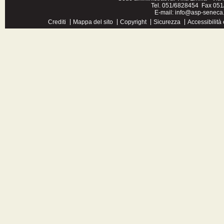
Tel. 051/6828454 Fax 051/
E-mail:
info@asp-seneca.
Crediti
Mappa del sito
Copyright
Sicurezza
Accessibilità 