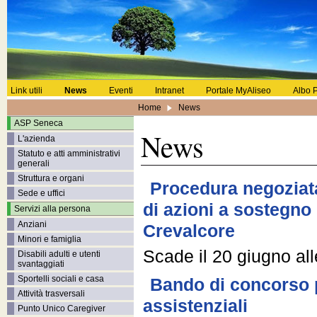
Link utili
News
Eventi
Intranet
Portale MyAliseo
Albo P
Home
News
ASP Seneca
News
L'azienda
Statuto e atti amministrativi
generali
Struttura e organi
Procedura negoziata
Sede e uffici
di azioni a sostegno
Servizi alla persona
Anziani
Crevalcore
Minori e famiglia
Scade il 20 giugno all
Disabili adulti e utenti
svantaggiati
Sportelli sociali e casa
Bando di concorso p
Attività trasversali
assistenziali
Punto Unico Caregiver